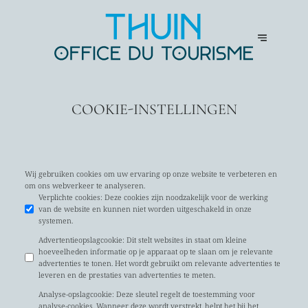
COOKIE-INSTELLINGEN
Wij gebruiken cookies om uw ervaring op onze website te verbeteren en
om ons webverkeer te analyseren.
Verplichte cookies
:
Deze cookies zijn noodzakelijk voor de werking
van de website en kunnen niet worden uitgeschakeld in onze
systemen.
Advertentieopslagcookie
:
Dit stelt websites in staat om kleine
hoeveelheden informatie op je apparaat op te slaan om je relevante
advertenties te tonen. Het wordt gebruikt om relevante advertenties te
leveren en de prestaties van advertenties te meten.
Analyse-opslagcookie
:
Deze sleutel regelt de toestemming voor
analyse-cookies. Wanneer deze wordt verstrekt, helpt het bij het